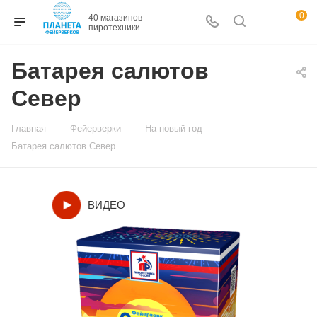
0
Батарея салютов
Север
—
—
—
Главная
Фейерверки
На новый год
Батарея салютов Север